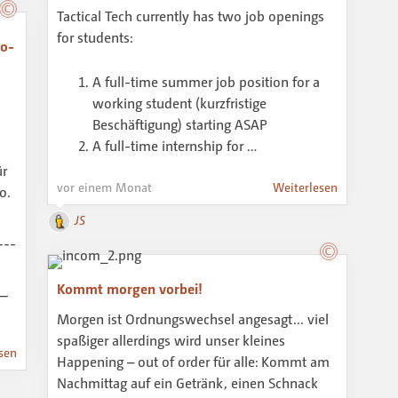
Tactical Tech currently has two job openings
for students:
eo-
A full-time summer job position for a
working student (kurzfristige
Beschäftigung) starting ASAP
A full-time internship for …
ür
vor einem Monat
Weiterlesen
o.
JS
---
Kommt morgen vorbei!
 —
Morgen ist Ordnungswechsel angesagt... viel
spaßiger allerdings wird unser kleines
sen
Happening – out of order für alle: Kommt am
Nachmittag auf ein Getränk, einen Schnack