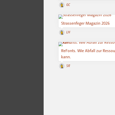
GC
Strassenfeger Magazin 2026
LH
ReFonts. Wie Abfall zur Resso
kann.
SR