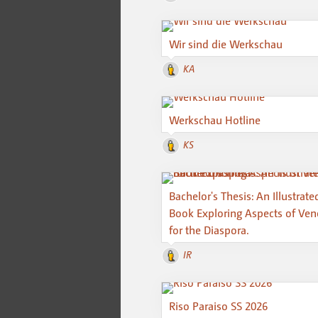
Wir sind die Werkschau
KA
Werkschau Hotline
KS
Bachelor's Thesis: An Illustrate
Book Exploring Aspects of Ven
for the Diaspora.
IR
Riso Paraiso SS 2026